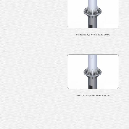
ФМ-0,325-4,2-440-М30.12-30.00
ФМ-0,273-2,8-380-М30.8-25.00