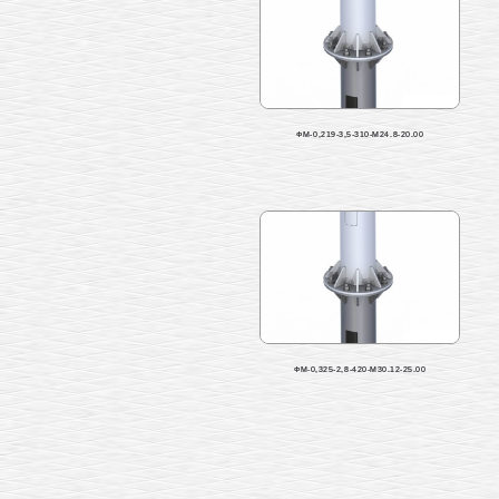
ФМ-0,219-3,5-310-М24.8-20.00
ФМ-0,325-2,8-420-М30.12-25.00