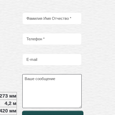
273 мм
4,2 м
420 мм