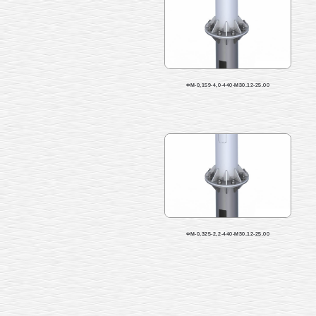
ФМ-0,159-4,0-440-М30.12-25.00
ФМ-0,325-2,2-440-М30.12-25.00