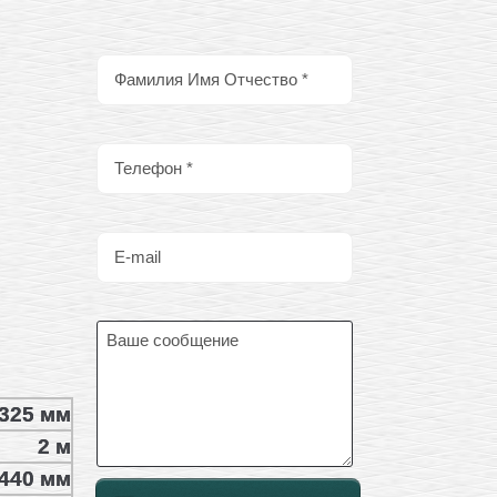
325 мм
2 м
440 мм